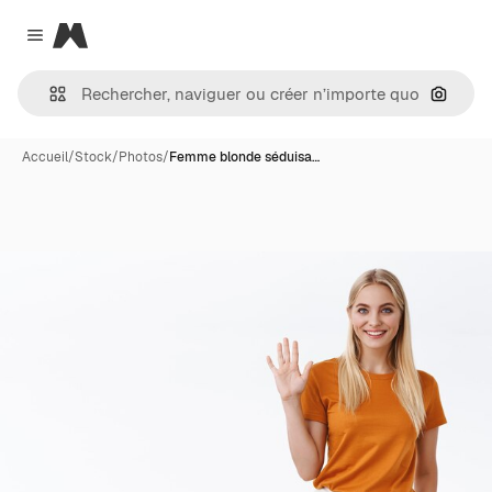
Magnific
Close menu
Recher
Accueil
/
Stock
/
Photos
/
Femme blonde séduisa…