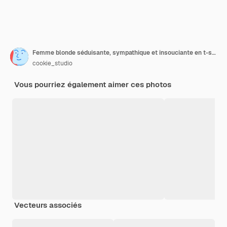
Femme blonde séduisante, sympathique et insouciante en t-shirt orange, le pantalon lève la paume et agite la main dans un geste de salutation, souriant joyeusement, dit bonjour ou bonjour, vous souhaite la bienvenue ou un invité, fond blanc
cookie_studio
Vous pourriez également aimer ces photos
Vecteurs associés