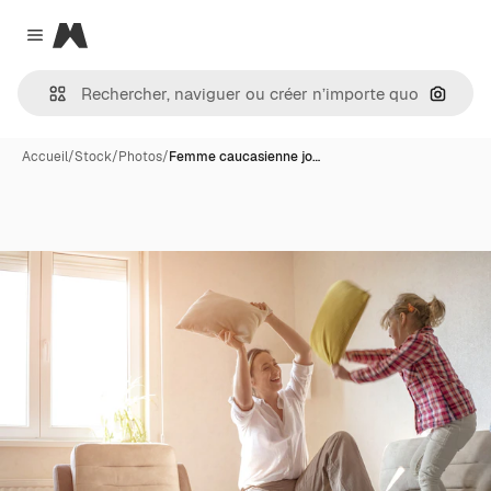
Magnific
Close menu
Recher
Accueil
/
Stock
/
Photos
/
Femme caucasienne jo…