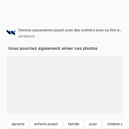
Femme caucasienne jouant avec des oreillers avec sa fille de 6 ans sur le canapé de leur maison
wirestock
Vous pourriez également aimer ces photos
parents
enfants jouant
famille
jouer
children play