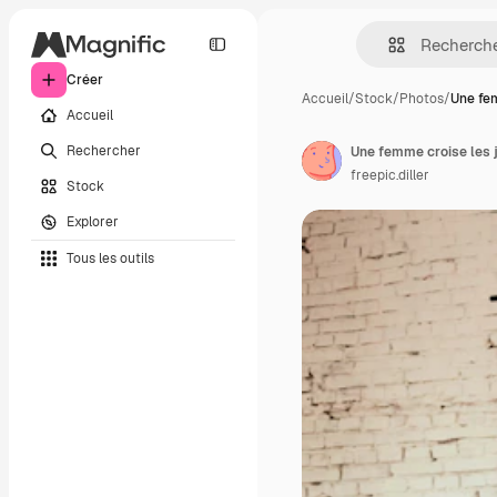
Créer
Accueil
/
Stock
/
Photos
/
Une fe
Accueil
Rechercher
freepic.diller
Stock
Explorer
Tous les outils