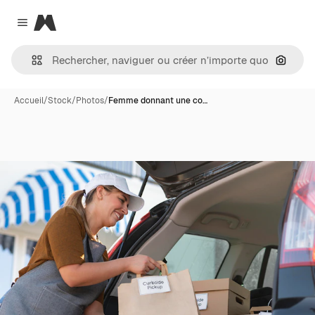
Magnific
Close menu
Recher
Accueil
/
Stock
/
Photos
/
Femme donnant une co…