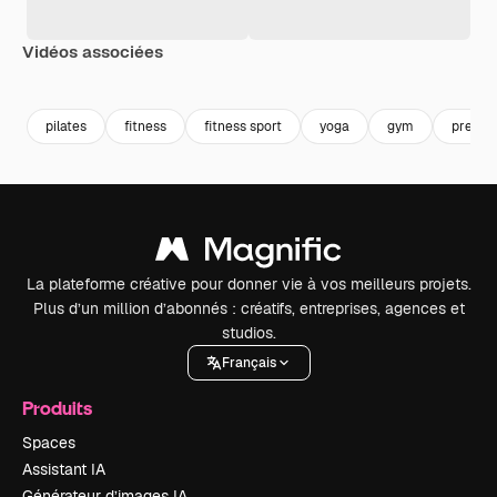
Vidéos associées
Premium
Premium
Premium
Premium
pilates
fitness
fitness sport
yoga
gym
pregna
La plateforme créative pour donner vie à vos meilleurs projets.
Plus d’un million d’abonnés : créatifs, entreprises, agences et
studios.
Français
Produits
Spaces
Assistant IA
Générateur d’images IA