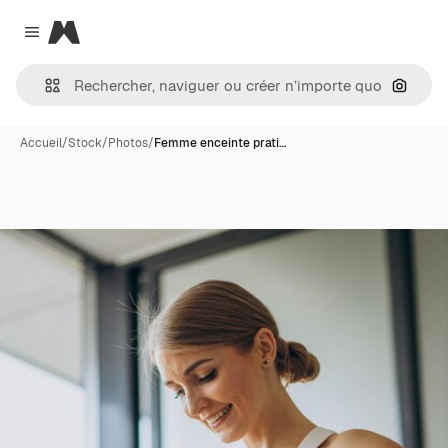
Magnific
Close menu
Recher
Accueil
/
Stock
/
Photos
/
Femme enceinte prati…