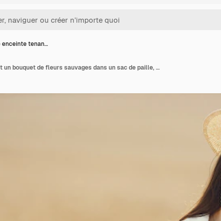
enceinte tenan…
Femme enceinte tenant un bouquet de fleurs sauvages dans un sac de paille, marchant dans un champ de blé. Femme brune marchant dans le champ d'été portant des vêtements blancs