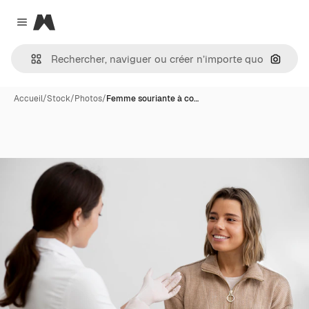
Magnific
Close menu
Recher
Accueil
/
Stock
/
Photos
/
Femme souriante à co…