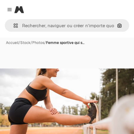
Magnific
Close menu
Recher
Accueil
/
Stock
/
Photos
/
Femme sportive qui s…