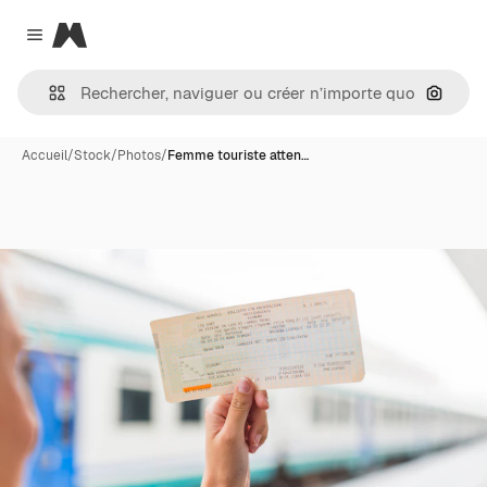
Magnific
Close menu
Recher
Accueil
/
Stock
/
Photos
/
Femme touriste atten…