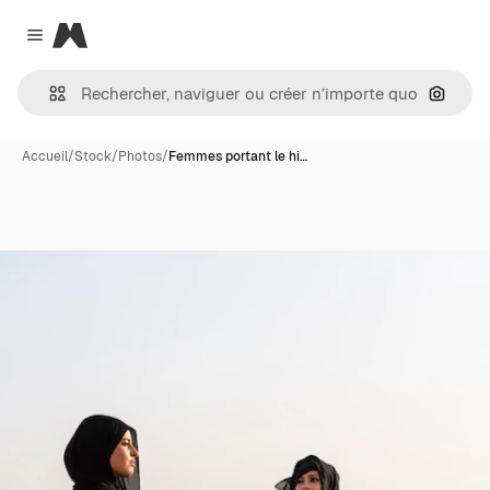
Magnific
Close menu
Recher
Accueil
/
Stock
/
Photos
/
Femmes portant le hi…