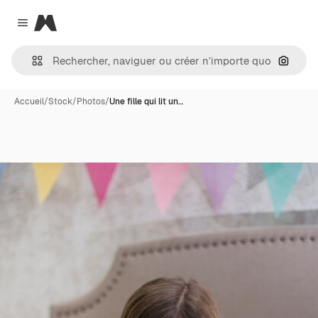
Magnific
Close menu
Recher
Accueil
/
Stock
/
Photos
/
Une fille qui lit un…