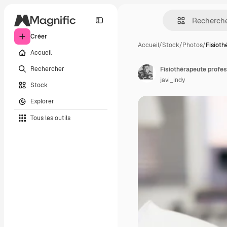
Créer
Accueil
/
Stock
/
Photos
/
Fisioth
Accueil
Rechercher
javi_indy
Stock
Explorer
Tous les outils