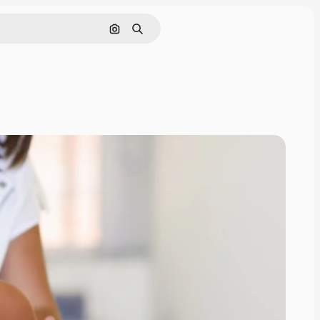
Rechercher par image
Rechercher