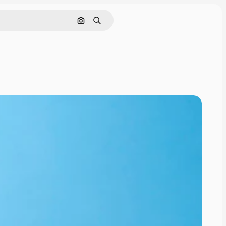
Rechercher par image
Rechercher