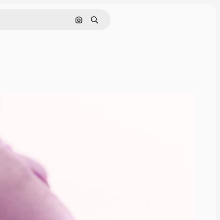
Rechercher par image
Rechercher