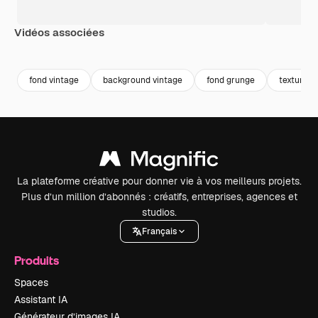
Vidéos associées
Premium
Premium
Premium
Premium
fond vintage
background vintage
fond grunge
texture v
La plateforme créative pour donner vie à vos meilleurs projets.
Plus d’un million d’abonnés : créatifs, entreprises, agences et
studios.
Français
Produits
Spaces
Assistant IA
Générateur d’images IA