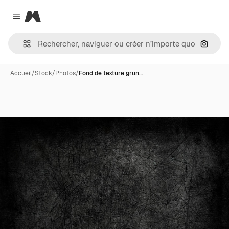
Magnific
Close menu
Recher
Accueil
/
Stock
/
Photos
/
Fond de texture grun…