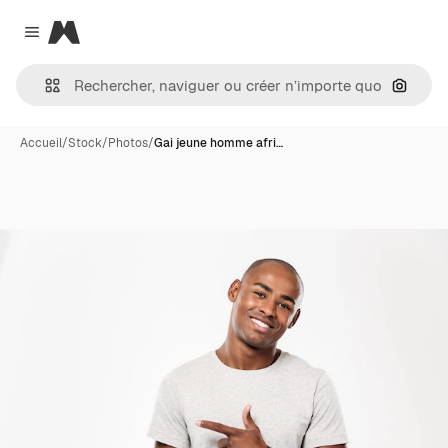
Magnific
Close menu
Recher
Accueil
/
Stock
/
Photos
/
Gai jeune homme afri…