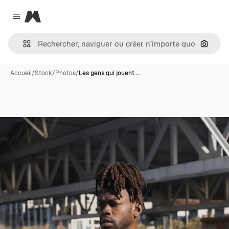
Magnific
Close menu
Recher
Accueil
/
Stock
/
Photos
/
Les gens qui jouent …