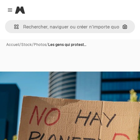
Magnific
Close menu
Recher
Accueil
/
Stock
/
Photos
/
Les gens qui protest…