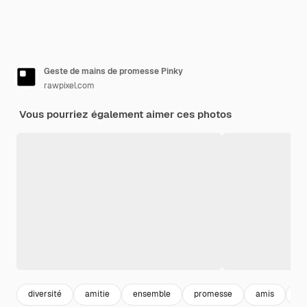
Geste de mains de promesse Pinky
rawpixel.com
Vous pourriez également aimer ces photos
diversité
amitie
ensemble
promesse
amis
éq