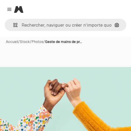
Magnific
Close menu
Recher
Accueil
/
Stock
/
Photos
/
Geste de mains de pr…