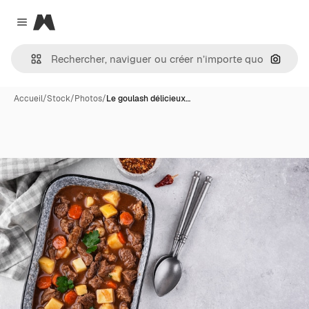
Magnific
Close menu
Recher
Accueil
/
Stock
/
Photos
/
Le goulash délicieux…