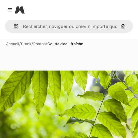
Magnific
Close menu
Recher
Accueil
/
Stock
/
Photos
/
Goutte d'eau fraîche…