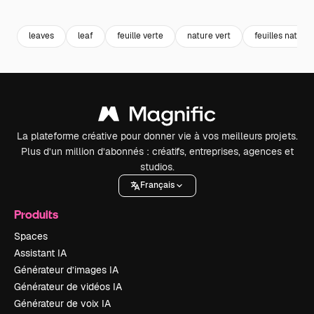
Premium
Premium
Premium
Premium
leaves
leaf
feuille verte
nature vert
feuilles nature
La plateforme créative pour donner vie à vos meilleurs projets.
Plus d’un million d’abonnés : créatifs, entreprises, agences et
studios.
Français
Produits
Spaces
Assistant IA
Générateur d’images IA
Générateur de vidéos IA
Générateur de voix IA