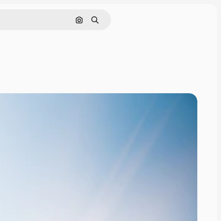
Rechercher par image
Rechercher