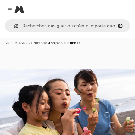
Magnific
Close menu
Recher
Accueil
/
Stock
/
Photos
/
Gros plan sur une fa…