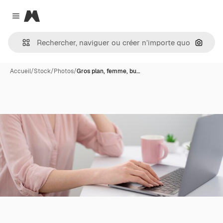
Magnific
Close menu
Recher
Accueil
/
Stock
/
Photos
/
Gros plan, femme, bu…