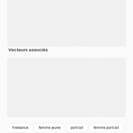
Vecteurs associés
freelance
femme jeune
portrait
femme portrait
f