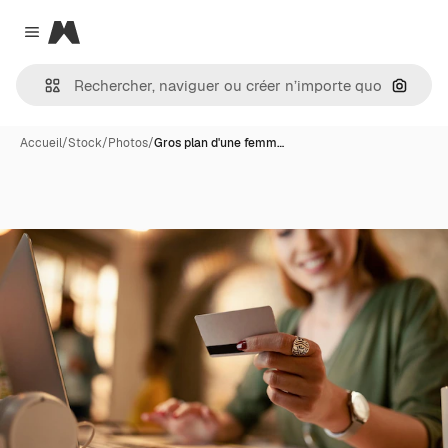
Magnific
Close menu
Recher
Accueil
/
Stock
/
Photos
/
Gros plan d'une femm…