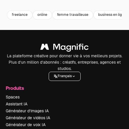
Premium
Premium
Premium
Premium
freelance
online
femme travailleuse
business en ligne
La plateforme créative pour donner vie à vos meilleurs projets.
Plus d’un million d’abonnés : créatifs, entreprises, agences et
studios.
Français
Produits
Spaces
Assistant IA
Générateur d’images IA
Générateur de vidéos IA
Générateur de voix IA