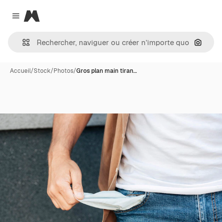
Magnific
Close menu
Recher
Accueil
/
Stock
/
Photos
/
Gros plan main tiran…