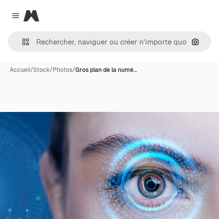
Magnific
Close menu
Recher
Accueil
/
Stock
/
Photos
/
Gros plan de la numé…