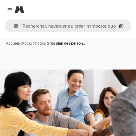
Magnific
Close menu
Recher
Accueil
/
Stock
/
Photos
/
Gros plan des person…