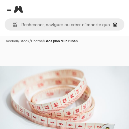
Magnific
Close menu
Recher
Accueil
/
Stock
/
Photos
/
Gros plan d'un ruban…