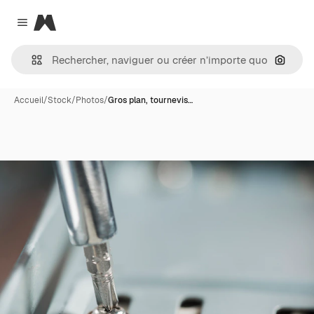
Magnific
Close menu
Recher
Accueil
/
Stock
/
Photos
/
Gros plan, tournevis…