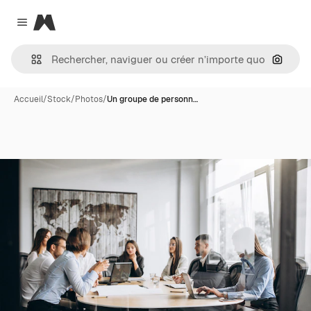
Magnific
Close menu
Recher
Accueil
/
Stock
/
Photos
/
Un groupe de personn…