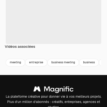
Vidéos associées
Premium
Premium
Premium
Premium
Généré par l
meeting
entreprise
business meeting
business
ré
La plateforme créative pour donner vie à vos meilleurs projets.
Plus d’un million d’abonnés : créatifs, entreprises, agences et
studios.