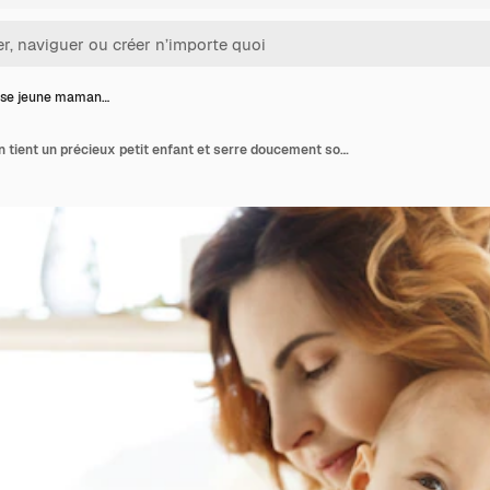
se jeune maman…
Heureuse jeune maman tient un précieux petit enfant et serre doucement son petit corps dans ses bras. Kid rire joyeusement et regardant la caméra avec de grands yeux gris.