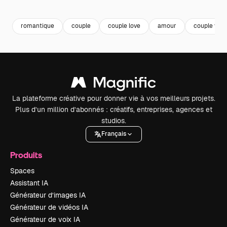
Premium
Premium
Généré par l’IA
Premium
Premium
romantique
couple
couple love
amour
couple voy
La plateforme créative pour donner vie à vos meilleurs projets.
Plus d’un million d’abonnés : créatifs, entreprises, agences et
studios.
Français
Produits
Spaces
Assistant IA
Générateur d’images IA
Générateur de vidéos IA
Générateur de voix IA