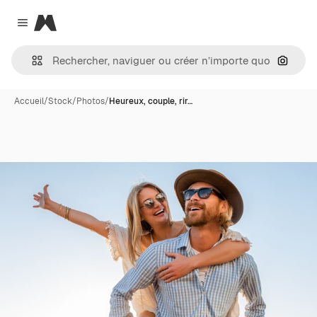
Magnific
Close menu
Recher
Accueil
/
Stock
/
Photos
/
Heureux, couple, rir…