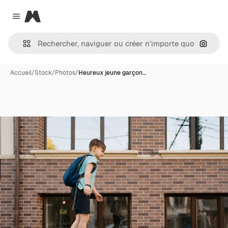
Magnific
Close menu
Recher
Accueil
/
Stock
/
Photos
/
Heureux jeune garçon…