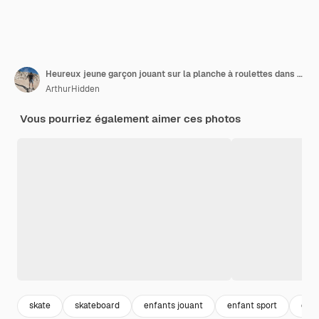
Heureux jeune garçon jouant sur la planche à roulettes dans la ville, enfant de race blanche équitation penny board
ArthurHidden
Vous pourriez également aimer ces photos
skate
skateboard
enfants jouant
enfant sport
enf