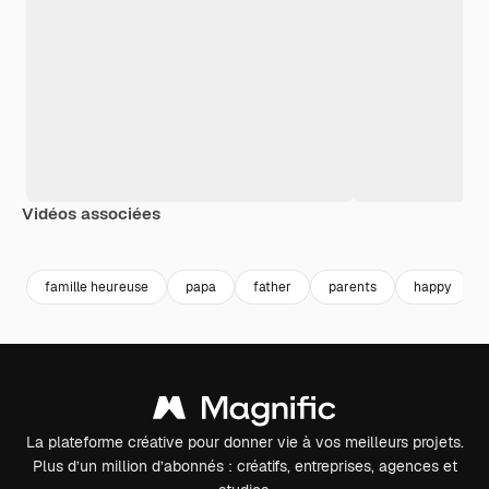
Vidéos associées
Premium
Premium
Premium
Premium
famille heureuse
papa
father
parents
happy
La plateforme créative pour donner vie à vos meilleurs projets.
Plus d’un million d’abonnés : créatifs, entreprises, agences et