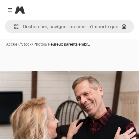
Magnific
Close menu
Recher
Accueil
/
Stock
/
Photos
/
Heureux parents embr…