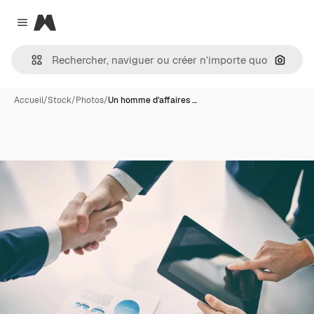
Magnific
Close menu
Recher
Accueil
/
Stock
/
Photos
/
Un homme d'affaires …