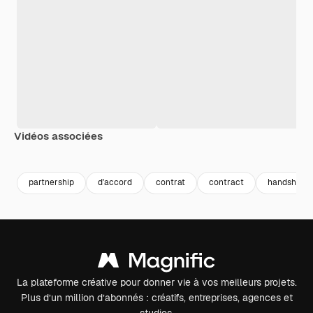
Vidéos associées
Premium
Premium
Généré par l’IA
Premium
Premium
partnership
d'accord
contrat
contract
handshake
La plateforme créative pour donner vie à vos meilleurs projets.
Plus d’un million d’abonnés : créatifs, entreprises, agences et
studios.