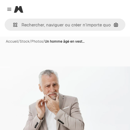
Magnific
Close menu
Recher
Accueil
/
Stock
/
Photos
/
Un homme âgé en vest…