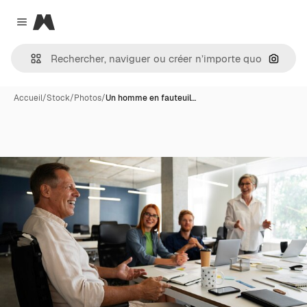
Magnific
Close menu
Recher
Accueil
/
Stock
/
Photos
/
Un homme en fauteuil…