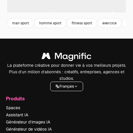
man sport
homme sport
fitness sport
exercice
ent
La plateforme créative pour donner vie à vos meilleurs projets.
Plus d’un million d’abonnés : créatifs, entreprises, agences et
studios.
Français
Produits
Spaces
Assistant IA
Générateur d’images IA
Générateur de vidéos IA