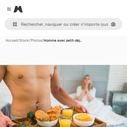
Magnific
Close menu
Recher
Accueil
/
Stock
/
Photos
/
Homme avec petit-déj…