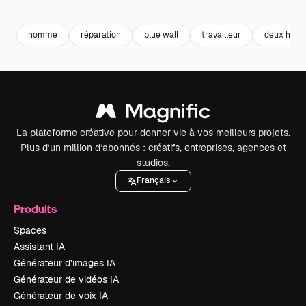
Premium
Premium
Premium
Premium
homme
réparation
blue wall
travailleur
deux hom
La plateforme créative pour donner vie à vos meilleurs projets.
Plus d’un million d’abonnés : créatifs, entreprises, agences et
studios.
Français
Produits
Spaces
Assistant IA
Générateur d’images IA
Générateur de vidéos IA
Générateur de voix IA