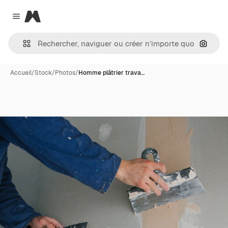
Magnific
Close menu
Recher
Accueil
/
Stock
/
Photos
/
Homme plâtrier trava…