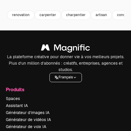
Premium
Premium
Premium
Premium
renovation
carpenter
charpentier
artisan
constru
La plateforme créative pour donner vie à vos meilleurs projets.
Plus d’un million d’abonnés : créatifs, entreprises, agences et
studios.
Français
Produits
Spaces
Assistant IA
Générateur d’images IA
Générateur de vidéos IA
Générateur de voix IA