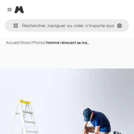
Magnific
Close menu
Recher
Accueil
/
Stock
/
Photos
/
Homme rénovant sa ma…