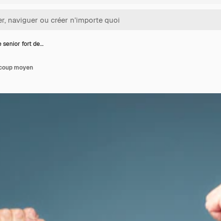
senior fort de…
 coup moyen