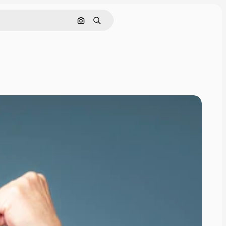
Rechercher par image
Rechercher