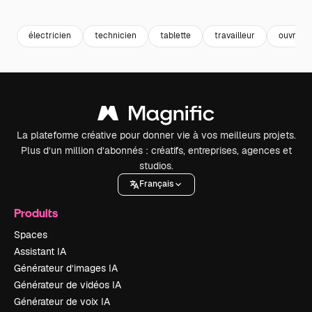
Premium
Premium
Premium
Premium
électricien
technicien
tablette
travailleur
ouvrier
La plateforme créative pour donner vie à vos meilleurs projets.
Plus d’un million d’abonnés : créatifs, entreprises, agences et
studios.
Français
Produits
Spaces
Assistant IA
Générateur d’images IA
Générateur de vidéos IA
Générateur de voix IA