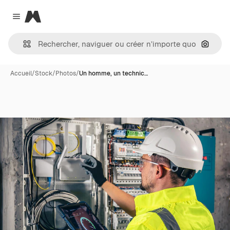
Magnific
Close menu
Recher
Accueil
/
Stock
/
Photos
/
Un homme, un technic…