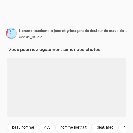
Homme touchant la joue et grimaçant de douleur de maux de dents, besoin de dentiste
cookie_studio
Vous pourriez également aimer ces photos
beau homme
guy
homme portrait
beau mec
hom