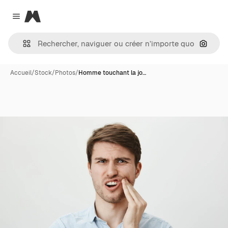
Magnific
Close menu
Recher
Accueil
/
Stock
/
Photos
/
Homme touchant la jo…