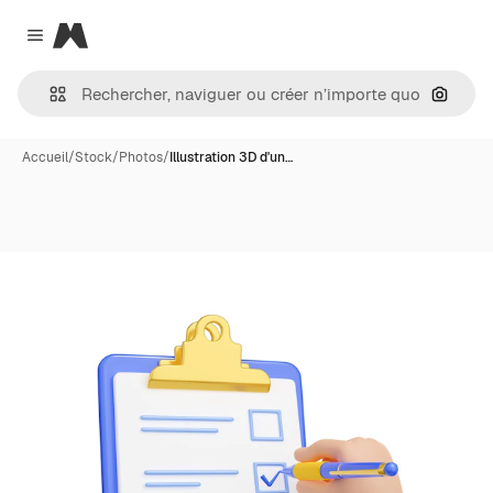
Magnific
Close menu
Recher
Accueil
/
Stock
/
Photos
/
Illustration 3D d'un…