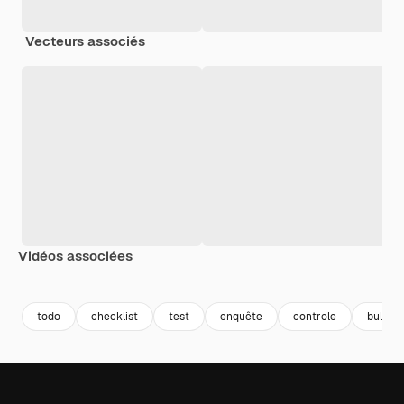
Vecteurs associés
Vidéos associées
Premium
Premium
Premium
Premium
todo
checklist
test
enquête
controle
bulleti