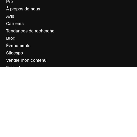
Prix
À propos de nous
Avis
Carrières
Tendances de recherche
Blog
Événements
Slidesgo
Vendre mon contenu
Salle de presse
À la recherche de magnific.ai
Nous contacter
Assistance
Instagram
YouTube
LinkedIn
TikTok
Discord