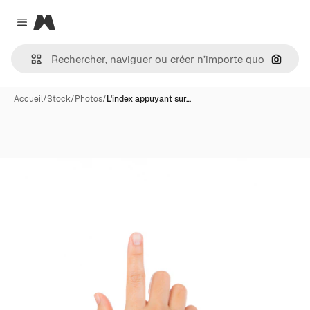
Magnific
Close menu
Recher
Accueil
/
Stock
/
Photos
/
L'index appuyant sur…