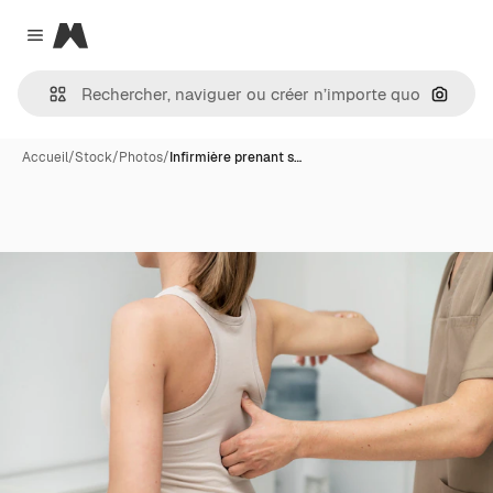
Magnific
Close menu
Recher
Accueil
/
Stock
/
Photos
/
Infirmière prenant s…