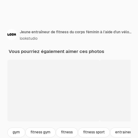
Jeune entraîneur de fitness du corps féminin à l'aide d'un vélo elliptique pour se réchauffer avant une longue journée de travail tôt le matin. Formation des fesses.
lookstudio
Vous pourriez également aimer ces photos
gym
fitness gym
fitness
fitness sport
entrainemen