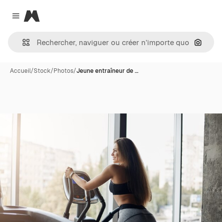
Magnific
Close menu
Recher
Accueil
/
Stock
/
Photos
/
Jeune entraîneur de …