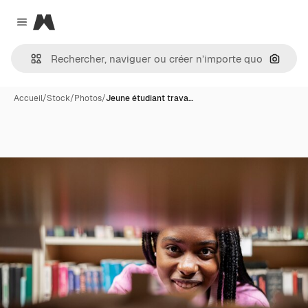
Magnific
Close menu
Recher
Accueil
/
Stock
/
Photos
/
Jeune étudiant trava…